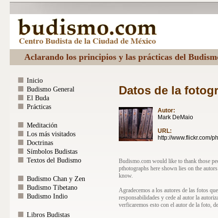
Aclarando los principios y las prácticas del Budis
Inicio
Datos de la fotogr
Budismo General
El Buda
Prácticas
Autor:
Mark DeMaio
Meditación
URL:
Los más visitados
http://www.flickr.com/
Doctrinas
Símbolos Budistas
Textos del Budismo
Budismo.com would like to thank those peopl
pthotographs here shown lies on the autors
know.
Budismo Chan y Zen
Budismo Tibetano
Agradecemos a los autores de las fotos que
Budismo Indio
responsabilidades y cede al autor la autori
verficaremos esto con el autor de la foto, d
Libros Budistas