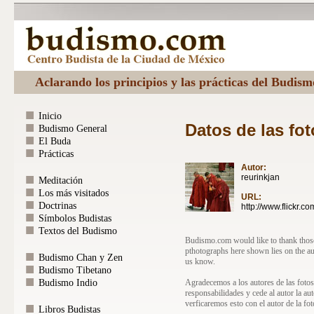
Aclarando los principios y las prácticas del Budis
Inicio
Datos de las fot
Budismo General
El Buda
Prácticas
Autor:
reurinkjan
Meditación
Los más visitados
URL:
Doctrinas
http://www.flickr.c
Símbolos Budistas
Textos del Budismo
Budismo.com would like to thank those 
pthotographs here shown lies on the au
Budismo Chan y Zen
us know.
Budismo Tibetano
Agradecemos a los autores de las fotos
Budismo Indio
responsabilidades y cede al autor la au
verficaremos esto con el autor de la fot
Libros Budistas