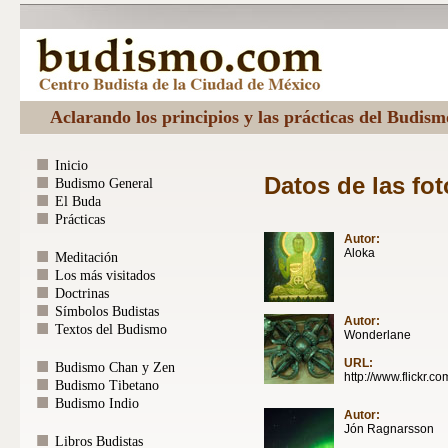
Aclarando los principios y las prácticas del Budis
Inicio
Datos de las fot
Budismo General
El Buda
Prácticas
Autor:
Aloka
Meditación
Los más visitados
Doctrinas
Símbolos Budistas
Autor:
Textos del Budismo
Wonderlane
URL:
Budismo Chan y Zen
http://www.flickr.
Budismo Tibetano
Budismo Indio
Autor:
Jón Ragnarsson
Libros Budistas