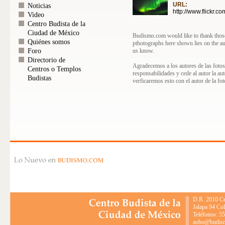
URL:
Noticias
http://www.flickr.
Video
Centro Budista de la
Ciudad de México
Budismo.com would like to thank those 
Quiénes somos
pthotographs here shown lies on the au
us know.
Foro
Directorio de
Agradecemos a los autores de las fotos
Centros o Templos
responsabilidades y cede al autor la au
Budistas
verficaremos esto con el autor de la fot
D.R. 2010 Ce
Jalapa 94 Co
Teléfonos: 5
aobo@budismo