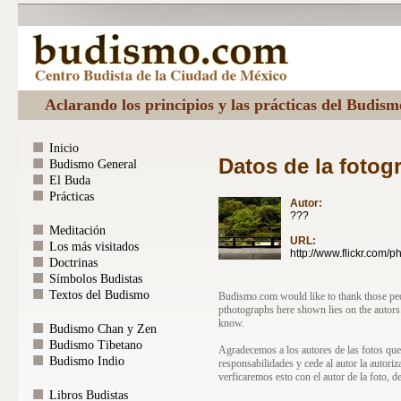
Aclarando los principios y las prácticas del Budis
Inicio
Datos de la fotogr
Budismo General
El Buda
Prácticas
Autor:
???
Meditación
URL:
Los más visitados
http://www.flickr.com/ph
Doctrinas
Símbolos Budistas
Textos del Budismo
Budismo.com would like to thank those peopl
pthotographs here shown lies on the autors
know.
Budismo Chan y Zen
Budismo Tibetano
Agradecemos a los autores de las fotos que
Budismo Indio
responsabilidades y cede al autor la autori
verficaremos esto con el autor de la foto, d
Libros Budistas