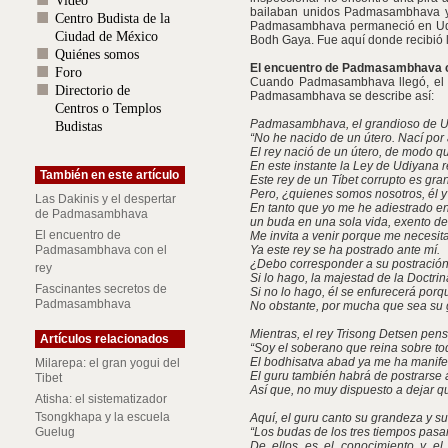
Video
bailaban unidos Padmasambhava y
Centro Budista de la
Padmasambhava permaneció en Udiyan
Ciudad de México
Bodh Gaya. Fue aquí donde recibió l
Quiénes somos
El encuentro de Padmasambhava c
Foro
Cuando Padmasambhava llegó, el re
Directorio de
Padmasambhava se describe así:
Centros o Templos
Padmasambhava, el grandioso de Ud
Budistas
“No he nacido de un útero. Nací por 
El rey nació de un útero, de modo q
En este instante la Ley de Udiyana r
También en este artículo
Este rey de un Tíbet corrupto es gra
Pero, ¿quienes somos nosotros, él y
Las Dakinis y el despertar
En tanto que yo me he adiestrado en
de Padmasambhava
un buda en una sola vida, exento de
El encuentro de
Me invita a venir porque me necesita
Padmasambhava con el
Ya este rey se ha postrado ante mí.
¿Debo corresponder a su postració
rey
Si lo hago, la majestad de la Doctr
Fascinantes secretos de
Si no lo hago, él se enfurecerá porqu
Padmasambhava
No obstante, por mucha que sea su 
Mientras, el rey Trisong Detsen pens
Artículos relacionados
“Soy el soberano que reina sobre to
El bodhisatva abad ya me ha manife
Milarepa: el gran yogui del
El guru también habrá de postrarse a
Tibet
Así que, no muy dispuesto a dejar q
Atisha: el sistematizador
Tsongkhapa y la escuela
Aquí, el guru canto su grandeza y s
Guelug
“Los budas de los tres tiempos pasar
De ellos es el conocimiento y e