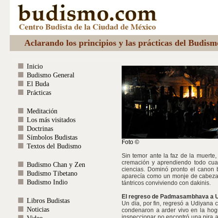
Aclarando los principios y las prácticas del Budis
Inicio
Budismo General
El Buda
Prácticas
Meditación
Los más visitados
Doctrinas
Símbolos Budistas
Foto ©
Textos del Budismo
Sin temor ante la faz de la muert
cremación y aprendiendo todo cuant
Budismo Chan y Zen
ciencias. Dominó pronto el canon b
Budismo Tibetano
aparecía como un monje de cabeza 
Budismo Indio
tántricos conviviendo con dakinis.
El regreso de Padmasambhava a 
Libros Budistas
Un día, por fin, regresó a Udiyana 
Noticias
condenaron a arder vivo en la hog
inspeccionar no encontró una pira a