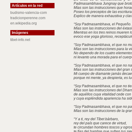
Padmasambhava Jungnay que brotó 
Artículos en la red
Mías son las instrucciones que hor
Poseo los preceptos de las escrituras
budismo-valencia-com
Explico de manera exhaustiva y clara
tradicionperenne.com
en.wikipedia.org
“Soy Padmasambhava, el Pequeño.
Mías son las instrucciones del éxtas
Mientras en los tres reinos mueren lo
Imágenes
evoco ese yoga glorioso, receptácul
tibet-info.net
“Soy Padmasambhava, el que no mu
Mías son las instrucciones para la v
No dependo de los cuatro elemento
ni levanto una morada para el cuerpo
“Soy Padmasambhava, el que no na
Mías son las instrucciones del gran s
Mi cuerpo de diamante jamás decae
porque mi mente, ya despierta, es l
“Soy Padmasambhava, el que no tie
Mías son las instrucciones del Dhar
de aquéllos cuya vitalidad cede con
y cuya espléndida apariencia ha sido
“Soy Padmasambhava, el que no pa
Mías son las instrucciones de la gr
“Y a ti, rey del Tíbet bárbaro,
rey del país que carece de virtud,
te circundan hombres toscos y ogros
te fías del hambre que sufren tus sie