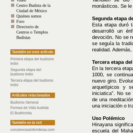
Video
monásticos. Se le 
Centro Budista de la
Ciudad de México
Quiénes somos
Segunda etapa de
Foro
Esta etapa duró 
Directorio de
desarrolló un én
Centros o Templos
devoción. No se re
Budistas
se seguía la tradi
realidad. Además, 
También en este artículo
Primera etapa del budismo
Tercera etapa de
Indio
En la tercera etap
Segunda etapa del
1000, se continua
budismo Indio
nuevo giro. Evolu
Tercera etapa del budismo
Indio
arquetípicos y s
iniciatica”. No se
Artículos relacionados
de una meditación
Budismo General
una iniciación o t
Formas de Vida budista
El Bodhichita
Uso Polémico
También en la red
Hinayana significa
concienciasinfornteras.com
escuela del Mah