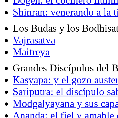
Dogen: el cocinero ilum
Shinran: venerando a la t
Los Budas y los Bodhisa
Vajrasatva
Maitreya
Grandes Discípulos del 
Kasyapa: y el gozo auste
Sariputra: el discípulo sa
Modgalyayana y sus capa
Ananda: el fiel y amabl