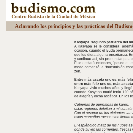
Aclarando los principios y las prácticas del Budis
Kasyapa, segundo patriarca del b
A Kasyapa se le considera, ademá
ocasión, cuando el Buda permanecía
que les diera alguna enseñanza. En 
y continuó así, sin pronunciar palab
Éste declaró entonces, “poseo el t
modo comenzó la “transmisión espec
zen.
Entre más asceta uno es, más feliz
entre más feliz uno es, más asceta
Kasyapa vivió muchos años y llegó a
cuando Kasyapa murió tenía 120 añ
de alegría y dicha ascética. En los l
Cubiertas de guirnaldas de kareri,
estas regiones deleitan a mi corazón
Con el resonar de los elefantes, tan
estas montañas rocosas me llenan d
El espléndido matiz de las nubes az
donde fluyen las corrientes, frescas 