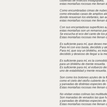
cubiertas de insectos indagopaka,
estas montañas rocosas me llenan d
Como encumbradas cimas de nubes 
como elevadas casas de amplios al
donde resuenan los elefantes, tan a
estas montañas rocosas me llenan d
Con sus encantadoras superficies az
estas montañas son un remanso par
Se escucha el eco del canto de los 
Estas montañas rocosas me llenan d
Es suficiente para mí, que deseo med
Para mí con eso basta, decidido y at
Para mí, que soy un bhikkhu, es más
decidido y deseoso de llegar a la me
Es suficiente para mí, es la comodi
para un bhikkhu de mente resuelta.
Es suficiente para mí, el esfuerzo d
uno de estabilidad y mente resuelta.
Son como los botones azules de la flo
como el cielo del otoño cubierto de
y parvadas de distintas especies de
Estas montañas rocosas me llenan d
No visitan estas colinas las multitud
Son manadas de venados las que ha
y parvadas de distintas especies de
Estas montañas rocosas me llenan d